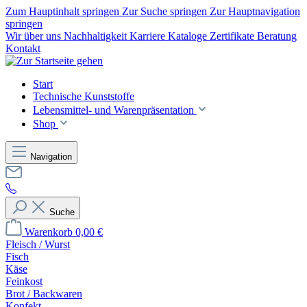
Zum Hauptinhalt springen
Zur Suche springen
Zur Hauptnavigation
springen
Wir über uns
Nachhaltigkeit
Karriere
Kataloge
Zertifikate
Beratung
Kontakt
Start
Technische Kunststoffe
Lebensmittel- und Warenpräsentation
Shop
Navigation
Suche
Warenkorb
0,00 €
Fleisch / Wurst
Fisch
Käse
Feinkost
Brot / Backwaren
Konfekt