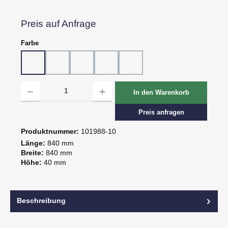
Preis auf Anfrage
auswählen
Farbe
10 - Weiß
20 - Rot
30 - Grün
60 - Gelb
80 - Schwarz
Produkt Anzahl: Gib den gewünschten Wert ein oder benutze die Schaltflächen um d
In den Warenkorb
Preis anfragen
Produktnummer:
101988-10
Länge:
840 mm
Breite:
840 mm
Höhe:
40 mm
Beschreibung