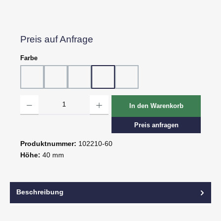
Preis auf Anfrage
auswählen
Farbe
10 - Weiß
20 - Rot
30 - Grün
60 - Gelb
80 - Schwarz
Produkt Anzahl: Gib den gewünschten Wert ein oder benutze die Schaltflächen um d
In den Warenkorb
Preis anfragen
Produktnummer:
102210-60
Höhe:
40 mm
Beschreibung