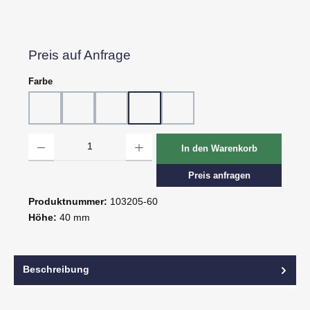
Preis auf Anfrage
auswählen
Farbe
10 - Weiß
20 - Rot
30 - Grün
60 - Gelb
80 - Schwarz
Produkt Anzahl: Gib den gewünschten Wert ein oder benutze die Schaltflächen um d
In den Warenkorb
Preis anfragen
Produktnummer:
103205-60
Höhe:
40 mm
Beschreibung