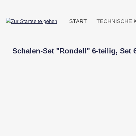
m Hauptinhalt springen
Zur Suche springen
Zur Hauptnavigation springen
START
TECHNISCHE 
Schalen-Set "Rondell" 6-teilig, Set 
Bildergalerie überspringen