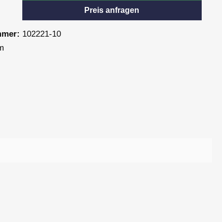
Preis anfragen
mmer:
102221-10
m