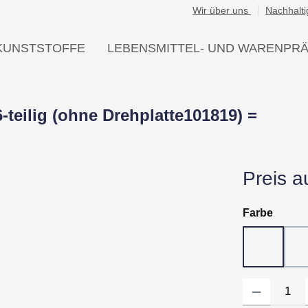
Wir über uns
Nachhalti
KUNSTSTOFFE
LEBENSMITTEL- UND WARENPR
6-teilig (ohne Drehplatte101819) =
Preis a
auswä
Farbe
10 - Wei
Produkt Anzahl