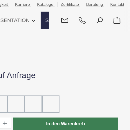
gkeit
Karriere
Kataloge
Zertifikate
Beratung
Kontakt
ÄSENTATION
SHOP
uf Anfrage
hlen
ß
20 - Rot
30 - Grün
60 - Gelb
80 - Schwarz
: Gib den gewünschten Wert ein oder benutze die Schaltflächen um die
In den Warenkorb