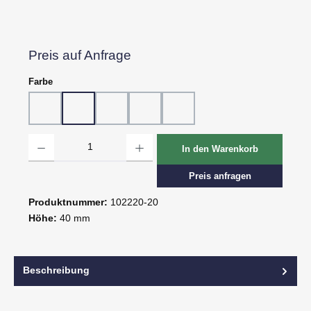
Preis auf Anfrage
auswählen
Farbe
10 - Weiß
20 - Rot
30 - Grün
60 - Gelb
80 - Schwarz
Produkt Anzahl: Gib den gewünschten Wert ein oder benutze die Schaltflächen um d
In den Warenkorb
Preis anfragen
Produktnummer:
102220-20
Höhe:
40 mm
Beschreibung