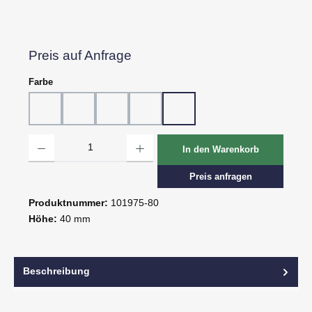
Preis auf Anfrage
auswählen
Farbe
10 - Weiß
20 - Rot
30 - Grün
60 - Gelb
80 - Schwarz
Produkt Anzahl: Gib den gewünschten Wert ein oder benutze die Schaltflächen um d
In den Warenkorb
Preis anfragen
Produktnummer:
101975-80
Höhe:
40 mm
Beschreibung