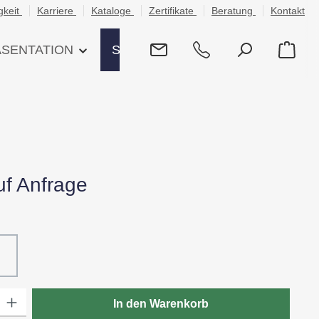
gkeit
Karriere
Kataloge
Zertifikate
Beratung
Kontakt
ÄSENTATION
SHOP
uf Anfrage
hlen
ß
80 - Schwarz
: Gib den gewünschten Wert ein oder benutze die Schaltflächen um die
In den Warenkorb