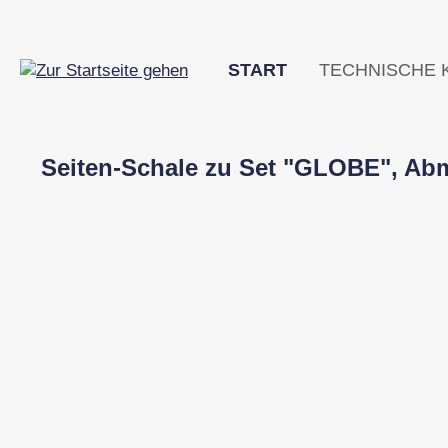
m Hauptinhalt springen
Zur Suche springen
Zur Hauptnavigation springen
START
TECHNISCHE 
Seiten-Schale zu Set "GLOBE", Abm.
Bildergalerie überspringen