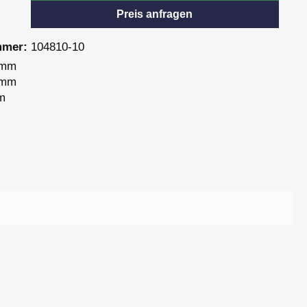
Preis anfragen
mmer:
104810-10
 mm
 mm
m