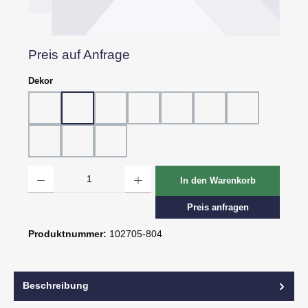
Preis auf Anfrage
auswählen
Dekor
Dekor 802, Schiefer grau
Dekor 804, Schiefer schwarz
Dekor 805, Marmor
Dekor 807, Ebenholz
Dekor 814, Eiche hell
Dekor 815, Eiche dunk
Dekor 816, St.
Dekor 818, Kreide
Dekor 819, Oxid
Dekor 820, Pagua
Produkt Anzahl: Gib den gewünschten Wert ein oder benutze die Schaltflächen um d
In den Warenkorb
Preis anfragen
Produktnummer:
102705-804
Beschreibung