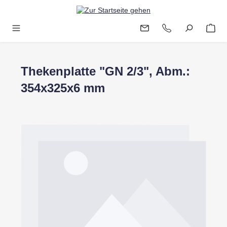
Zum Hauptinhalt springen
Thekenplatte "GN 2/3", Abm.:
354x325x6 mm
Bildergalerie überspringen