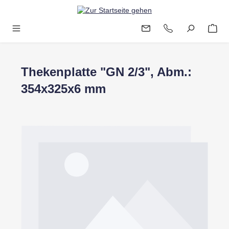
Zum Hauptinhalt springen
Thekenplatte "GN 2/3", Abm.:
354x325x6 mm
Bildergalerie überspringen