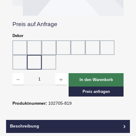
Preis auf Anfrage
auswählen
Dekor
Dekor 802, Schiefer grau
Dekor 804, Schiefer schwarz
Dekor 805, Marmor
Dekor 807, Ebenholz
Dekor 814, Eiche hell
Dekor 815, Eiche dunk
Dekor 816, St.
Dekor 818, Kreide
Dekor 819, Oxid
Dekor 820, Pagua
Produkt Anzahl: Gib den gewünschten Wert ein oder benutze die Schaltflächen um d
In den Warenkorb
Preis anfragen
Produktnummer:
102705-819
Beschreibung