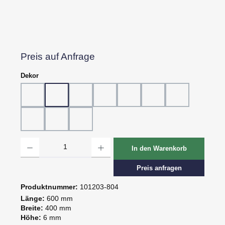
Preis auf Anfrage
auswählen
Dekor
Dekor 802, Schiefer grau
Dekor 804, Schiefer schwarz
Dekor 805, Marmor
Dekor 807, Ebenholz
Dekor 814, Eiche hell
Dekor 815, Eiche dunk
Dekor 816, St.
Dekor 818, Kreide
Dekor 819, Oxid
Dekor 820, Pagua
Produkt Anzahl: Gib den gewünschten Wert ein oder benutze die Schaltflächen um d
In den Warenkorb
Preis anfragen
Produktnummer:
101203-804
Länge:
600 mm
Breite:
400 mm
Höhe:
6 mm