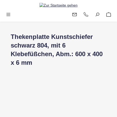
Zum Hauptinhalt springen
Thekenplatte Kunstschiefer
schwarz 804, mit 6
Klebefüßchen, Abm.: 600 x 400
x 6 mm
Bildergalerie überspringen