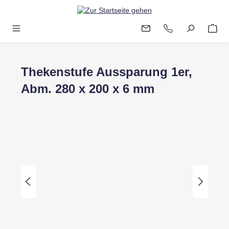
Zum Hauptinhalt springen
Thekenstufe Aussparung 1er,
Abm. 280 x 200 x 6 mm
Bildergalerie überspringen