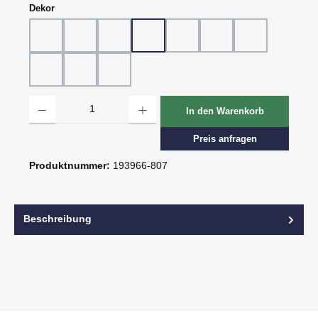
auswählen
Dekor
Dekor 802, Schiefer grau
Dekor 804, Schiefer schwarz
Dekor 805, Marmor
Dekor 807, Ebenholz
Dekor 814, Eiche hell
Dekor 815, Eiche dunk
Dekor 816, St.
Dekor 818, Kreide
Dekor 819, Oxid
Dekor 820, Pagua
Produkt Anzahl: Gib den gewünschten Wert ein oder benutze die Schaltflächen um d
In den Warenkorb
Preis anfragen
Produktnummer:
193966-807
Beschreibung