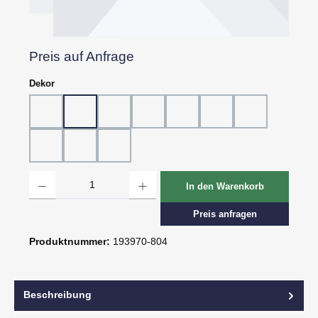
Preis auf Anfrage
auswählen
Dekor
Dekor 802, Schiefer grau
Dekor 804, Schiefer schwarz
Dekor 805, Marmor
Dekor 807, Ebenholz
Dekor 814, Eiche hell
Dekor 815, Eiche dunk
Dekor 816, St.
Dekor 818, Kreide
Dekor 819, Oxid
Dekor 820, Pagua
Produkt Anzahl: Gib den gewünschten Wert ein oder benutze die Schaltflächen um d
In den Warenkorb
Preis anfragen
Produktnummer:
193970-804
Beschreibung