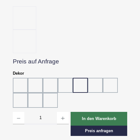
Preis auf Anfrage
auswählen
Dekor
Dekor 802, Schiefer grau
Dekor 804, Schiefer schwarz
Dekor 805, Marmor
Dekor 807, Ebenholz
Dekor 814, Eiche hell
Dekor 815, Eiche dunk
Dekor 816, St.
Dekor 818, Kreide
Dekor 819, Oxid
Dekor 820, Pagua
Produkt Anzahl: Gib den gewünschten Wert ein oder benutze die Schaltflächen um d
In den Warenkorb
Preis anfragen