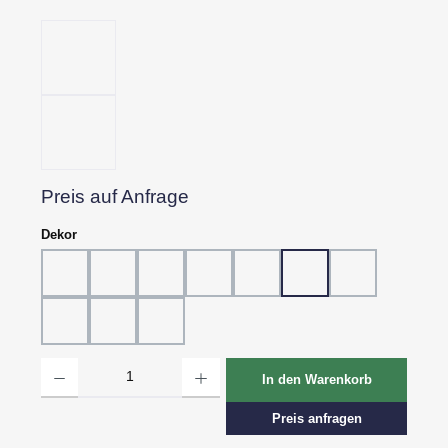
Preis auf Anfrage
auswählen
Dekor
Dekor 802, Schiefer grau
Dekor 804, Schiefer schwarz
Dekor 805, Marmor
Dekor 807, Ebenholz
Dekor 814, Eiche hell
Dekor 815, Eiche dunk
Dekor 816, St.
Dekor 818, Kreide
Dekor 819, Oxid
Dekor 820, Pagua
Produkt Anzahl: Gib den gewünschten Wert ein oder benutze die Schaltflächen um d
In den Warenkorb
Preis anfragen