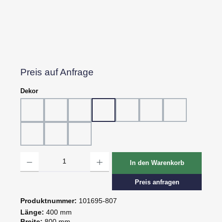
Preis auf Anfrage
auswählen
Dekor
Dekor 802, Schiefer grau
Dekor 804, Schiefer schwarz
Dekor 805, Marmor
Dekor 807, Ebenholz
Dekor 814, Eiche hell
Dekor 815, Eiche dunk
Dekor 816, St.
Dekor 818, Kreide
Dekor 819, Oxid
Dekor 820, Pagua
Produkt Anzahl: Gib den gewünschten Wert ein oder benutze die Schaltflächen um d
In den Warenkorb
Preis anfragen
Produktnummer:
101695-807
Länge:
400 mm
Breite:
800 mm