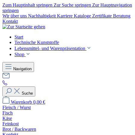
Zum Hauptinhalt springen
Zur Suche springen
Zur Hauptnavigation
springen
Wir über uns
Nachhaltigkeit
Karriere
Kataloge
Zertifikate
Beratung
Kontakt
Start
Technische Kunststoffe
Lebensmittel- und Warenpräsentation
Shop
Navigation
Suche
Warenkorb
0,00 €
Fleisch / Wurst
Fisch
Käse
Feinkost
Brot / Backwaren
Konfekt