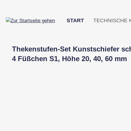
m Hauptinhalt springen
Zur Suche springen
Zur Hauptnavigation springen
START
TECHNISCHE 
Thekenstufen-Set Kunstschiefer schw
4 Füßchen S1, Höhe 20, 40, 60 mm
Bildergalerie überspringen