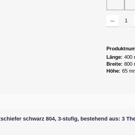
Dekor 81
Produkt Anzahl
Produktnu
Länge:
400
Breite:
800
Höhe:
65 m
hiefer schwarz 804, 3-stufig, bestehend aus: 3 The