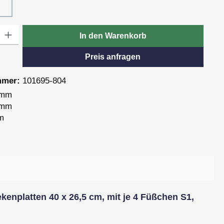
9, Oxid
Dekor 820, Pagua
: Gib den gewünschten Wert ein oder benutze die Schaltflächen um die
In den Warenkorb
Preis anfragen
mmer:
101695-804
 mm
 mm
m
kenplatten 40 x 26,5 cm, mit je 4 Füßchen S1,