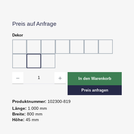
Preis auf Anfrage
auswählen
Dekor
Dekor 802, Schiefer grau
Dekor 804, Schiefer schwarz
Dekor 805, Marmor
Dekor 807, Ebenholz
Dekor 814, Eiche hell
Dekor 815, Eiche dunk
Dekor 816, St.
Dekor 818, Kreide
Dekor 819, Oxid
Dekor 820, Pagua
Produkt Anzahl: Gib den gewünschten Wert ein oder benutze die Schaltflächen um d
In den Warenkorb
Preis anfragen
Produktnummer:
102300-819
Länge:
1.000 mm
Breite:
800 mm
Höhe:
45 mm