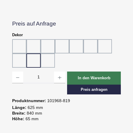
Preis auf Anfrage
auswählen
Dekor
Dekor 802, Schiefer grau
Dekor 804, Schiefer schwarz
Dekor 805, Marmor
Dekor 807, Ebenholz
Dekor 814, Eiche hell
Dekor 815, Eiche dunk
Dekor 816, St.
Dekor 818, Kreide
Dekor 819, Oxid
Dekor 820, Pagua
Produkt Anzahl: Gib den gewünschten Wert ein oder benutze die Schaltflächen um d
In den Warenkorb
Preis anfragen
Produktnummer:
101968-819
Länge:
625 mm
Breite:
840 mm
Höhe:
65 mm