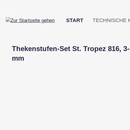
m Hauptinhalt springen
Zur Suche springen
Zur Hauptnavigation springen
START
TECHNISCHE 
Thekenstufen-Set St. Tropez 816, 3
mm
Bildergalerie überspringen