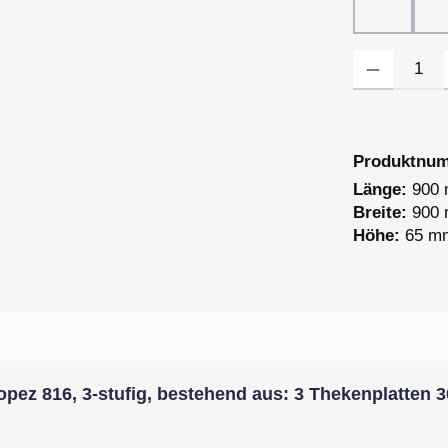
Dekor 81
Produkt Anzahl
Produktnu
Länge:
900
Breite:
900
Höhe:
65 m
opez 816, 3-stufig, bestehend aus: 3 Thekenplatte