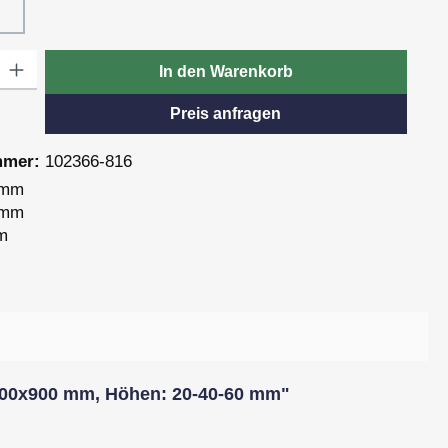
9, Oxid
Dekor 820, Pagua
: Gib den gewünschten Wert ein oder benutze die Schaltflächen um die
In den Warenkorb
Preis anfragen
mmer:
102366-816
 mm
 mm
m
n 300x900 mm, Höhen: 20-40-60 mm"