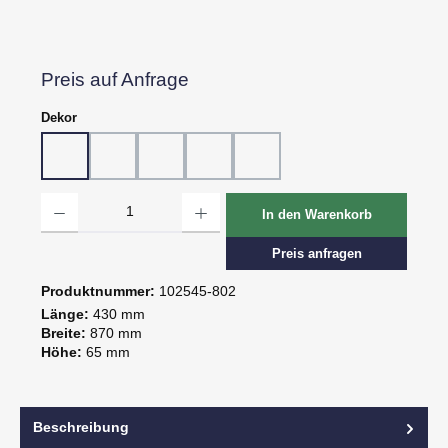
Preis auf Anfrage
auswählen
Dekor
Dekor 802, Schiefer grau
Dekor 816, St. Tropez
Dekor 818, Kreide
Dekor 819, Oxid
Dekor 820, Pagua
Produkt Anzahl: Gib den gewünschten Wert ein oder benutze die Schaltflächen um d
In den Warenkorb
Preis anfragen
Produktnummer:
102545-802
Länge:
430 mm
Breite:
870 mm
Höhe:
65 mm
Beschreibung