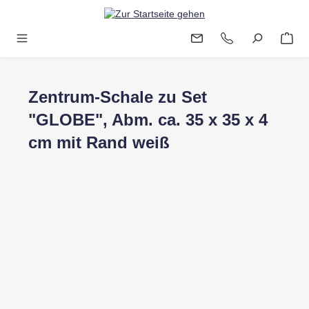
Zum Hauptinhalt springen
Zentrum-Schale zu Set
"GLOBE", Abm. ca. 35 x 35 x 4
cm mit Rand weiß
Bildergalerie überspringen