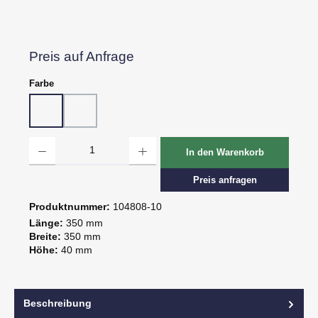
Preis auf Anfrage
auswählen
Farbe
10 - Weiß
80 - Schwarz
Produkt Anzahl: Gib den gewünschten Wert ein oder benutze die Schaltflächen um d
In den Warenkorb
Preis anfragen
Produktnummer:
104808-10
Länge:
350 mm
Breite:
350 mm
Höhe:
40 mm
Beschreibung